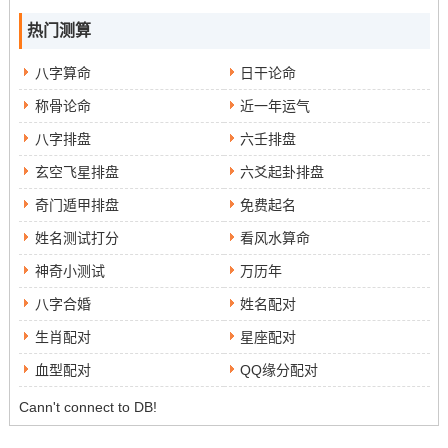
热门测算
八字算命
日干论命
称骨论命
近一年运气
八字排盘
六壬排盘
玄空飞星排盘
六爻起卦排盘
奇门遁甲排盘
免费起名
姓名测试打分
看风水算命
神奇小测试
万历年
八字合婚
姓名配对
生肖配对
星座配对
血型配对
QQ缘分配对
Cann't connect to DB!