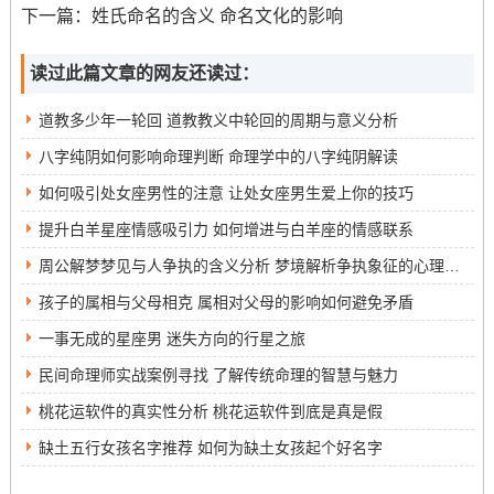
险。
下一篇：
姓氏命名的含义 命名文化的影响
高层住户通常需要依赖电梯，而在紧急情况下，低层住户
读过此篇文章的网友还读过：
则更容易逃生。选择适中的楼层可以兼顾安全与便利。
楼层的选择也与经济因素密切相关。通常来说低层的房价
道教多少年一轮回 道教教义中轮回的周期与意义分析
相对较低，而高层的房价则更高。82年出生的狗人可以根
八字纯阴如何影响命理判断 命理学中的八字纯阴解读
据自身的经济状况，选择合适的楼层。
如何吸引处女座男性的注意 让处女座男生爱上你的技巧
选择6-8层的住户，虽然价格较高，但从长远来看升值潜力
提升白羊星座情感吸引力 如何增进与白羊座的情感联系
也较大。根据市场走势，适时调整自己的居住选择，有助
周公解梦梦见与人争执的含义分析 梦境解析争执象征的心理状态
于提升财务状况。
孩子的属相与父母相克 属相对父母的影响如何避免矛盾
心理因素：楼层的心理舒适度
一事无成的星座男 迷失方向的行星之旅
居住的楼层也会影响心理舒适度。82年出生的狗人，通常
民间命理师实战案例寻找 了解传统命理的智慧与魅力
需要一个安静、舒适的环境来放松心情。选择中低层的住
桃花运软件的真实性分析 桃花运软件到底是真是假
户，能够享受到更好的生活氛围。
缺土五行女孩名字推荐 如何为缺土女孩起个好名字