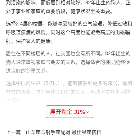
到污染的影响，而低层则相对较好。82年出生的狗人，正
处于事业和家庭的重要阶段，健康状况至关重要。
选择2-4层的楼层，能够享受较好的空气流通，降低过敏和
呼吸道疾病的风险。同时这个高度也能避免高层的电磁辐
射，保护家人的健康。
居住在不同楼层的人，社交圈也会有所不同。82年出生的
狗人通常重视家庭与朋友的关系，选择适合的楼层能够促
进良好的邻里关系。
选择中层的住户（5-7层），能够接触到更多的邻居，增加
社交的机会。与邻居建立良好的关系，有助于提升生活的
幸福感。
展开剩余
31
%
安全是选择居住楼层时必须考虑的一个方面。82年出生的
狗人，通常会考虑家庭的安全性。选择适中的楼层（如3-5
层），既能够避免高层的火灾隐患，也能降低盗窃的风
上一篇：
山羊座与射手座配对 最佳星座搭档