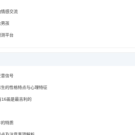
响情感交流
给男孩
预测平台
爱意信号
男生的性格特点与心理特征
有16画是最吉利的
牛的特质
要点及注意事项解析