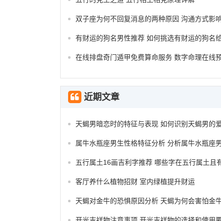
双子座为何不回复消息的两种原因 沟通方式影
有财运的狗名男性推荐 如何挑选有财运的狗名
在线排盘奇门遁甲免费算命服务 数字命理在线
近期文章
天蝎男暗恋时的特征与表现 如何识别天蝎男的
属牛水瓶座男生性格特征分析 分析属牛水瓶座
五行属土16画吉利字推荐 哪些字在五行属土且
客厅养什么植物招财 室内绿植提升财运
天蝎对金牛的恐惧原因分析 天蝎为何会害怕金
开光吉祥物注意事项 开光吉祥物的选择和使用