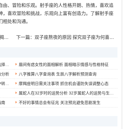
自由、冒险和乐观。射手座的人性格开朗、热情，喜欢追
神，喜欢冒险和挑战，乐观向上富有创造力。了解射手座
们相处和沟通。
秘密
下一篇：
双子座熬夜的原因 探究双子座为何喜欢熬夜的心理因素与生活习惯
摩羯座女生最佳闺蜜星座推荐 摩羯座女生如何选择合适的闺蜜星座
眉间有痣女性的面相解析 面相暗示情感与性格特征
力分析
八字推算八字查询表 生辰八字解析预测查询
十二生肖龙佩戴怎样手链财运增加 生肖风水守护转运纳福指南
摩羯座明日需关注事项 抓住机会谨防失误调整心态
属蛇人在32岁时的运势分析 32岁属蛇人的运势与生活变化分析
指南
不好的事情总会有征兆 关注预兆避免悲剧发生