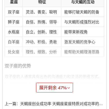
星座
特征
与天蝎的互动
双子座
灵活、善变、聪明
能够打破天蝎的防备
狮子座
自信、热情、领导
与天蝎形成强烈对比
水瓶座
自立、创新、理性
能带来新视角
白羊座
冲动、积极、勇敢
激发天蝎的竞争心
处女座
理性、细致、分析
能帮助天蝎理清思路
双子座的优势
双子座的人通常具有出色的沟通能力和灵活的思维方式。
他们能够轻松应对各种复杂的情感局面，与天蝎座的深沉
展开剩余
47
%
和情感密集形成鲜明对比。双子座的适应能力使得他们能
够迅速理解并反应天蝎座的情绪变化。
上一篇：
天蝎座创业成功率 天蝎座星座特质对成功率的影响
双子座的幽默感和机够有效地缓解天蝎座的紧张情绪。这