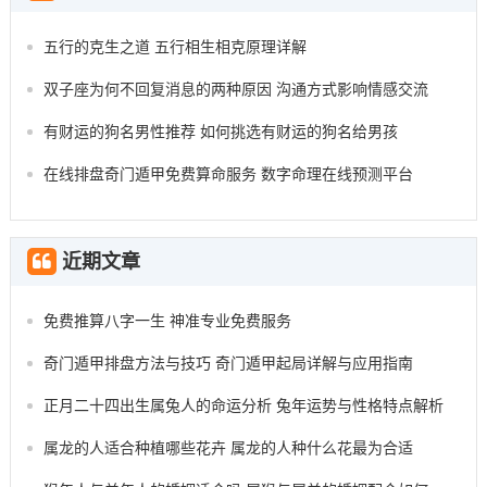
五行的克生之道 五行相生相克原理详解
双子座为何不回复消息的两种原因 沟通方式影响情感交流
有财运的狗名男性推荐 如何挑选有财运的狗名给男孩
在线排盘奇门遁甲免费算命服务 数字命理在线预测平台
近期文章
免费推算八字一生 神准专业免费服务
奇门遁甲排盘方法与技巧 奇门遁甲起局详解与应用指南
正月二十四出生属兔人的命运分析 兔年运势与性格特点解析
属龙的人适合种植哪些花卉 属龙的人种什么花最为合适