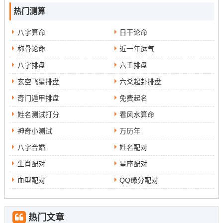
热门测算
够克制天蝎座。水瓶座以其自立和理性的思维方式，能够
为天蝎座带来新的视角，帮助他们跳出情感的困境。白羊
八字算命
日干论命
座则以其冲动和积极的态度，能够激发天蝎座的竞争心，
称骨论命
近一年运气
促使他们更加努力地追求目标。
八字排盘
六壬排盘
归纳与展望
玄空飞星排盘
六爻起卦排盘
在星座的互动中，双子座和狮子座无疑是天蝎座的强大克
奇门遁甲排盘
免费起名
星。通过了解这些星座的特征及其与天蝎座的关系，可以
姓名测试打分
看风水算命
更好地理解情感中的复杂性和多样性。这不仅帮助人们在
神奇小测试
万历年
社交中建立更和谐的关系，也为未来的研究提供了新的方
八字合婚
姓名配对
向。
生肖配对
星座配对
未来的研究可以进一步介绍其他星座与天蝎座的互动关
血型配对
QQ缘分配对
系，尤其是在不同情境下星座特征的表现和影响。这将为
星座学的研究提供更为丰富的视角与数据支持。
热门文章