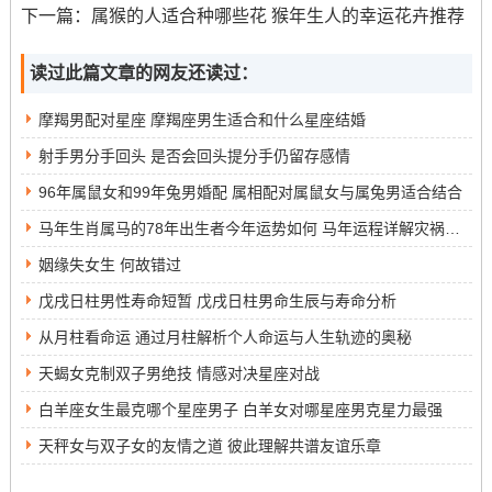
下一篇：
属猴的人适合种哪些花 猴年生人的幸运花卉推荐
种轻松的互动方式使得双子座能够在与天蝎座的关系中占
据主动地位。
读过此篇文章的网友还读过：
狮子座的魅力
摩羯男配对星座 摩羯座男生适合和什么星座结婚
狮子座以其天然的领导魅力和强大的自信心吸引他人。他
射手男分手回头 是否会回头提分手仍留存感情
们的热情和活力能够点燃天蝎座的亲密而热情，同时也让
96年属鼠女和99年兔男婚配 属相配对属鼠女与属兔男适合结合
天蝎座感到一种强烈的吸引力。狮子座的直率与坦诚使得
马年生肖属马的78年出生者今年运势如何 马年运程详解灾祸全无
他们在与天蝎座的交往中，能够建立起一种信任感。
姻缘失女生 何故错过
狮子座的自信有时也可能让天蝎座感到威胁。天蝎座可能
戊戌日柱男性寿命短暂 戊戌日柱男命生辰与寿命分析
会因为狮子座的强势而产生嫉妒和不安，但这也激发了他
从月柱看命运 通过月柱解析个人命运与人生轨迹的奥秘
们更深层次的情感反应，形成了一种复杂的情感纠葛。
天蝎女克制双子男绝技 情感对决星座对战
其他克星的影响
白羊座女生最克哪个星座男子 白羊女对哪星座男克星力最强
天秤女与双子女的友情之道 彼此理解共谱友谊乐章
除了双子座和狮子座，水瓶座和白羊座也在一定程度上能