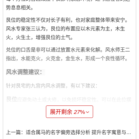
势息息相关。
艮位的稳定性不仅对长子有利，也对家庭整体带来安宁。
风水专家张三认为，艮位的布置应以木元素为主，木生
火，火生土，增强艮位的土气。
兑位的口舌是非可以通过放置水元素来化解。风水师王二
指出，水能克火，火克金，金生水，形成一个良性循环。
风水调整建议：
针对艮宅的九宫内风水调整，有以下建议：
艮位
应避免动土或大修，以免损坏稳定性。可以在此位摆
放象征成长的植物，如发财树。
展开剩余
27
%
兑位
此位宜放置鱼缸或水景画，增加水元素，减少是非。
上一篇：
适合属马的名字偏旁选择分析 提升名字寓意与个性的关键因素
未来研究方向：