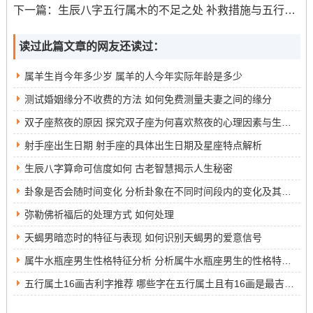
下一篇：
生辰八字五行属木的不足之处 补救措施与五行平衡的重要性
未来对艮宅风水的研究可以集中在以下几个方面：
读过此篇文章的网友还读过：
进一步介绍不同方位对家庭成员的具体影响。
属羊生肖今年多少岁 属羊的人今年实际年龄是多少
研究如何通过现代建筑设计融入传统风水理念。
测试婚姻缘分不收费的方法 如何免费测量夫妻之间的缘分
判定：
双子座熬夜的原因 探究双子座为何喜欢熬夜的心理因素与生活习惯
通过对艮宅九宫内风水吉凶效应的全面分析，我们可以看
射手座出生日期 射手座的具体出生日期及星座特点解析
到方位对家居运势的影响是显著的。通过适当的调整和布
生辰八字算命可信度如何 古老智慧揭示人生秘密
置，家居环境不仅能变得更和谐，也能提升居住者的运
卦象是否会随时间变化 分析卦象在不同时间段内的变化及其影响因素
势。未来研究应继续介绍风水与现代生活的结合，为更多
弥勒佛祈福后的处理方式 如何处理
家庭提供实用指导。
天蝎男暗恋时的特征与表现 如何识别天蝎男的爱意信号
属牛水瓶座男生性格特征分析 分析属牛水瓶座男生的性格特点与心理特征
五行属土16画吉利字推荐 哪些字在五行属土且有16画是最吉利的